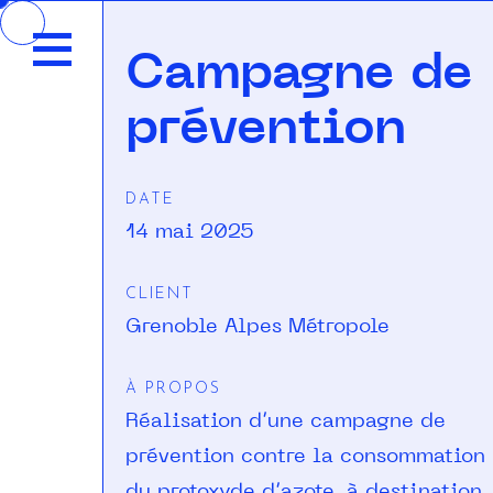
Accéder
au
Campagne de
contenu
prévention
DATE
14 mai 2025
CLIENT
Grenoble Alpes Métropole
À PROPOS
Réalisation d’une campagne de
prévention contre la consommation
du protoxyde d’azote, à destination