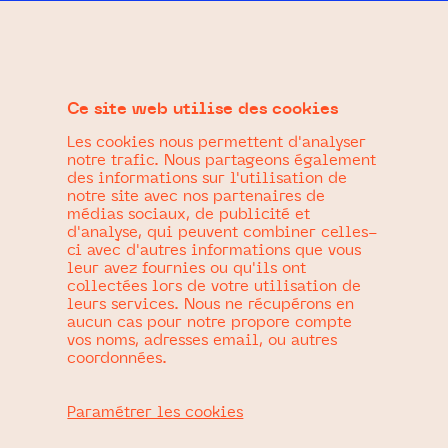
Accéder
au
contenu
Politique de
Ce site web utilise des cookies
confidentialité
Les cookies nous permettent d'analyser
notre trafic. Nous partageons également
des informations sur l'utilisation de
Qui sommes-nous ?
notre site avec nos partenaires de
médias sociaux, de publicité et
d'analyse, qui peuvent combiner celles-
ci avec d'autres informations que vous
Studio La Mine, design graphique, motion design & web
leur avez fournies ou qu'ils ont
collectées lors de votre utilisation de
Site hébergé par OVH
leurs services. Nous ne récupérons en
aucun cas pour notre propore compte
vos noms, adresses email, ou autres
SAS au capital de 50 000 000 €
coordonnées.
RCS Lille Métropole 424 761 419 00045
Code APE 2620Z
Paramétrer les cookies
N° TVA : FR 22 424 761 419
Siège social : 2 rue Kellermann – 59100 Roubaix – France