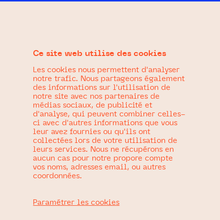
Accéder
au
Festival Transfo #1
contenu
Ce site web utilise des cookies
DATE
1 janvier 2018
Les cookies nous permettent d'analyser
notre trafic. Nous partageons également
des informations sur l'utilisation de
À PROPOS
notre site avec nos partenaires de
Création de l’identité, de l’affiche et du
médias sociaux, de publicité et
programme pour Transfo, le premier
d'analyse, qui peuvent combiner celles-
ci avec d'autres informations que vous
festival numérique collaboratif alpin. Un
leur avez fournies ou qu'ils ont
festival conçu pour les petits et les grands,
collectées lors de votre utilisation de
leurs services. Nous ne récupérons en
les pros et les amateurs, les mini-startups
aucun cas pour notre propore compte
et les méga-trusts, les curieux et les
vos noms, adresses email, ou autres
coordonnées.
blasés, les geeks et les néophytes, les
accros du silicium et les fâchés avec
Paramétrer les cookies
l’ordinateur !