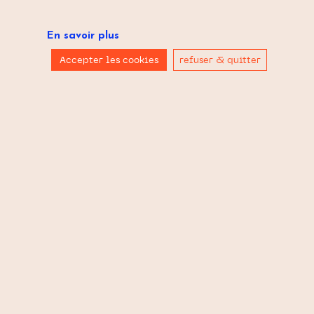
Direction artistique & design graphique
Save
En savoir plus
Accepter les cookies
refuser & quitter
© LA MINE – 2021
CGU
La Mine – Agence de
communiquation graphique Grenoble | Anglet
,
proudly powered by
WordPress
.
Politique de confidentialité