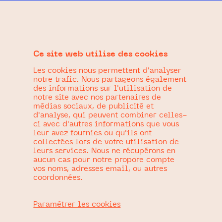
Accéder
au
Vœux Savoie 2022
contenu
Ce site web utilise des cookies
DATE
24 janvier 2022
Les cookies nous permettent d'analyser
notre trafic. Nous partageons également
des informations sur l'utilisation de
CLIENT
notre site avec nos partenaires de
Département de la Savoie
médias sociaux, de publicité et
d'analyse, qui peuvent combiner celles-
À PROPOS
ci avec d'autres informations que vous
leur avez fournies ou qu'ils ont
Réalisation des vœux animés pour le
collectées lors de votre utilisation de
département de la Savoie 2022.
leurs services. Nous ne récupérons en
Illustrations :
Marion Boucharlat
aucun cas pour notre propore compte
vos noms, adresses email, ou autres
coordonnées.
CATÉGORIES
Collaboration
,
Design graphique
,
Paramétrer les cookies
Illustrations
,
Motion design